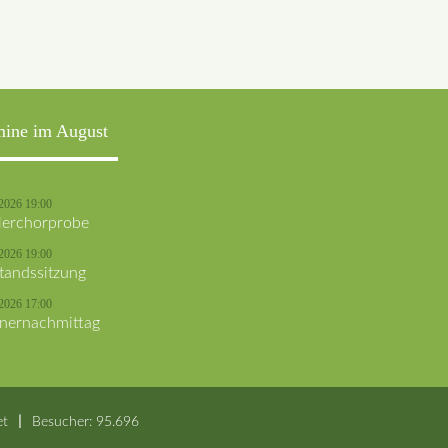
mine im August
2026 19:00
lerchorprobe
2026 19:00
tandssitzung
2026 17:00
nernachmittag
et
Besucher: 95.696