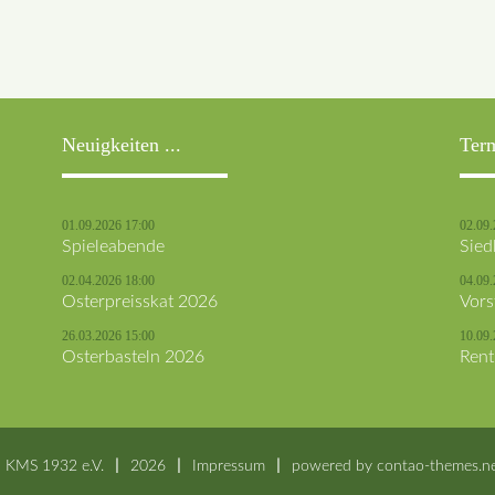
Neuigkeiten ...
Ter
01.09.2026 17:00
02.09.
Spieleabende
Sied
02.04.2026 18:00
04.09.
Osterpreisskat 2026
Vors
26.03.2026 15:00
10.09.
Osterbasteln 2026
Rent
 KMS 1932 e.V.
2026
Impressum
powered by
contao-themes.n