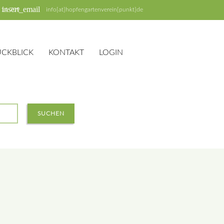
insert_email
 14 709
info[at]hopfengartenverein[punkt]de
ÜCKBLICK
KONTAKT
LOGIN
SUCHEN