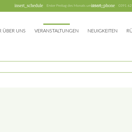
insert_schedule
insert_phone
Erster Freitag des Monats um 19 Uhr
0391 62
R ÜBER UNS
VERANSTALTUNGEN
NEUIGKEITEN
R